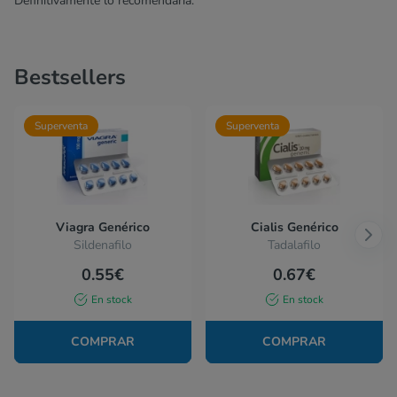
Definitivamente lo recomendaría.
Bestsellers
Superventa
Superventa
Viagra Genérico
Cialis Genérico
Sildenafilo
Tadalafilo
0.55€
0.67€
En stock
En stock
COMPRAR
COMPRAR