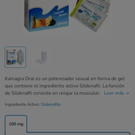
Kamagra Oral es un potenciador sexual en forma de gel
que contiene el ingrediente activo Sildenafil. La función
de Sildenafil consiste en relajar la musculatura lisa de las
Leer más
cavidades del pene, aumentando así el flujo sanguíneo a
Ingrediente Activo:
Sildenafilo
este órgano durante la excitación sexual. Kamagra Oral
Jelly se utiliza a menudo como alternativa a Viagra.
100 mg
Gracias a aditivos especiales, Kamagra Gel tiene un
agradable sabor a frutas (fresa, piña y otros), lo que